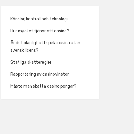
Känslor, kontroll och teknologi
Hur mycket tjänar ett casino?
Är det olagligt att spela casino utan
svensk licens?
Statliga skatteregler
Rapportering av casinovinster
Måste man skatta casino pengar?