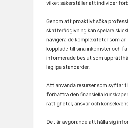
vilket säkerställer att individer fö
Genom att proaktivt söka professi
skatterådgivning kan spelare skickl
navigera de komplexiteter som är
kopplade till sina inkomster och fa
informerade beslut som upprätthål
lagliga standarder.
Att använda resurser som syftar til
förbättra den finansiella kunskapen
rättigheter, ansvar och konsekvens
Det är avgörande att hålla sig in