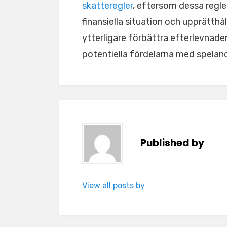
skatteregler
, eftersom dessa regle
finansiella situation och upprätthå
ytterligare förbättra efterlevnade
potentiella fördelarna med spelan
Published by
View all posts by