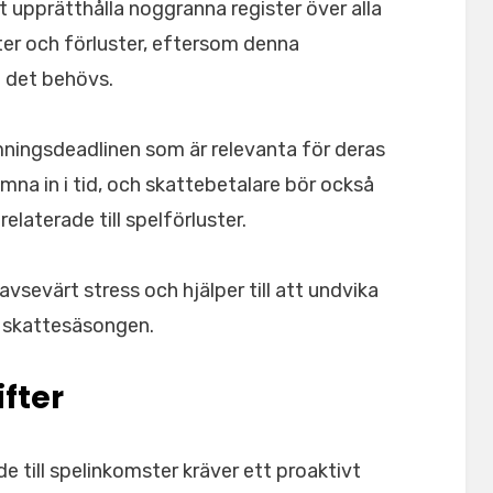
upprätthålla noggranna register över alla
ster och förluster, eftersom denna
 det behövs.
ningsdeadlinen som är relevanta för deras
mna in i tid, och skattebetalare bör också
laterade till spelförluster.
avsevärt stress och hjälper till att undvika
 skattesäsongen.
fter
e till spelinkomster kräver ett proaktivt