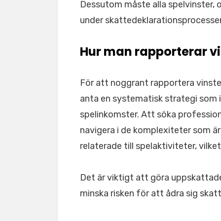
Dessutom måste alla spelvinster, 
under skattedeklarationsprocesse
Hur man rapporterar vi
För att noggrant rapportera vinst
anta en systematisk strategi som inkl
spelinkomster. Att söka professione
navigera i de komplexiteter som ä
relaterade till spelaktiviteter, vilk
Det är viktigt att göra uppskattad
minska risken för att ådra sig skat